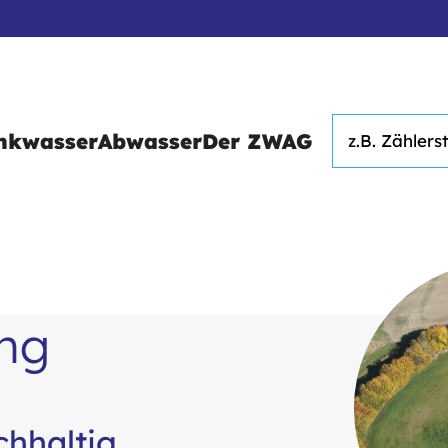
Suche
nkwasser
Abwasser
Der ZWAG
ng
chhaltig