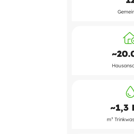
Gemei
~20.
Hausansc
~1,3 
m³ Trinkwa