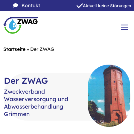
Zum
Kontakt
Aktuell keine Störungen
Inhalt
Zum
springen
Inhalt
springen
ME
Startseite
»
Der ZWAG
Der ZWAG
Zweckverband
Wasserversorgung und
Abwasserbehandlung
Grimmen