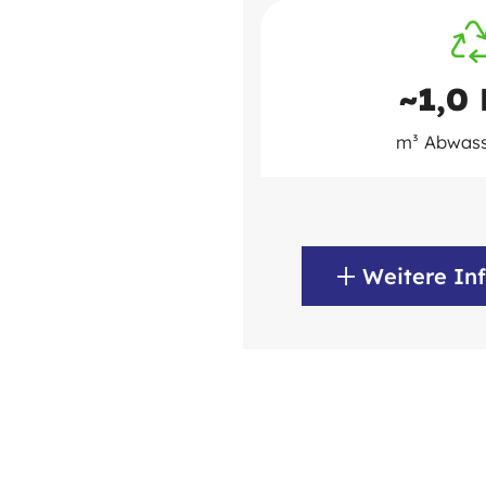
~1,0 
m³ Abwass
Weitere In