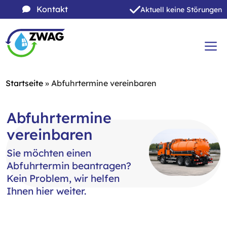
Zum
Kontakt
Aktuell keine Störungen
Inhalt
Zum
springen
Inhalt
springen
ME
Startseite
»
Abfuhrtermine vereinbaren
Abfuhrtermine
vereinbaren
Sie möchten einen
Abfuhrtermin beantragen?
Kein Problem, wir helfen
Ihnen hier weiter.