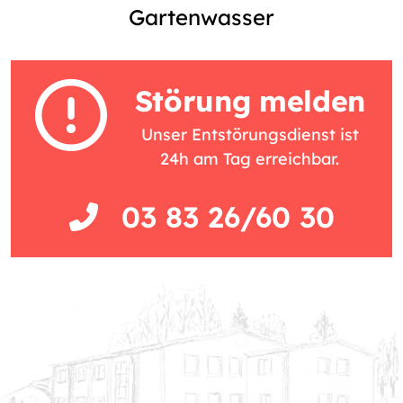
Gartenwasser
Störung melden
Unser Entstörungsdienst ist
24h am Tag erreichbar.
03 83 26/60 30