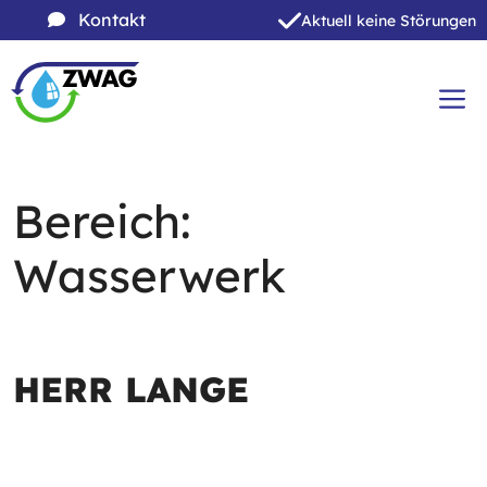
Zum
Kontakt
Aktuell keine Störungen
Inhalt
Zum
springen
Inhalt
springen
ME
Bereich:
Wasserwerk
HERR LANGE